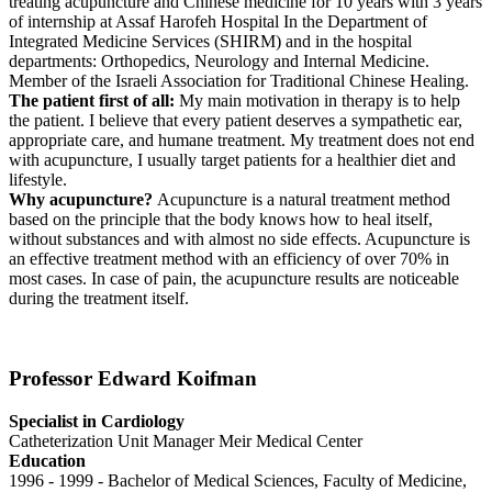
treating acupuncture and Chinese medicine for 10 years with 3 years
of internship at Assaf Harofeh Hospital In the Department of
Integrated Medicine Services (SHIRM) and in the hospital
departments: Orthopedics, Neurology and Internal Medicine.
Member of the Israeli Association for Traditional Chinese Healing.
The patient first of all:
My main motivation in therapy is to help
the patient. I believe that every patient deserves a sympathetic ear,
appropriate care, and humane treatment. My treatment does not end
with acupuncture, I usually target patients for a healthier diet and
lifestyle.
Why acupuncture?
Acupuncture is a natural treatment method
based on the principle that the body knows how to heal itself,
without substances and with almost no side effects. Acupuncture is
an effective treatment method with an efficiency of over 70% in
most cases. In case of pain, the acupuncture results are noticeable
during the treatment itself.
Professor Edward Koifman
Specialist in Cardiology
Catheterization Unit Manager Meir Medical Center
Education
1996 - 1999 - Bachelor of Medical Sciences, Faculty of Medicine,