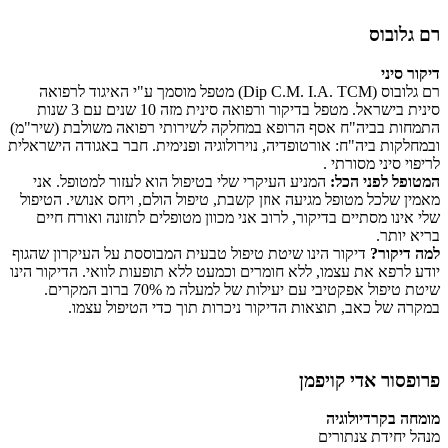
רם גלובוס
דיקור סיני
רם גלובוס (Dip C.M. I.A. TCM) מטפל מוסמך ע"י האיגוד לרפואה
סינית בישראל. מטפל בדיקור ורפואה סינית מזה 10 שנים עם 3 שנות
התמחות בביה"ח אסף הרופא במחלקה לשירותי רפואה משולבת (שיר"מ)
ובמחלקות ביה"ח: אורטופדיה, נוירולוגיה ופנימית. חבר באגודה הישראלית
לריפוי סיני מסורתי .
המטופל לפני הכל:
המניע העיקרי שלי בטיפול הוא לעזור למטופל. אני
מאמין שלכל מטופל מגיעה אוזן קשבת, טיפול הולם, ויחס אנושי. הטיפול
שלי אינו מסתיים בדיקור, לרוב אני מכוון מטופלים לתזונה ואורח חיים
בריא יותר.
למה דיקור?
דיקור הינו שיטת טיפול טבעית המבוססת על העיקרון שהגוף
יודע לרפא את עצמו, ללא חומרים וכמעט ללא תופעות לוואי. הדיקור הינו
שיטת טיפול אפקטיבי עם יעילות של למעלה מ 70% ברוב המקרים.
במקרה של כאב, תוצאות הדיקור ניכרות תוך כדי הטיפול עצמו.
פרופסור אדי קויפמן
מומחה בקרדיולוגיה
מנהל יחידת צנתורים