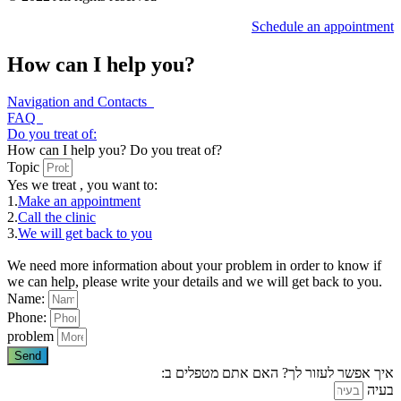
Schedule an appointment
How can I help you?
Navigation and Contacts
FAQ
Do you treat of:
How can I help you? Do you treat of?
Topic
Yes we treat
, you want to:
1.
Make an appointment
2.
Call the clinic
3.
We will get back to you
We need more information about your problem in order to know if
we can help, please write your details and we will get back to you.
Name:
Phone:
problem
Send
איך אפשר לעזור לך? האם אתם מטפלים ב:
בעיה