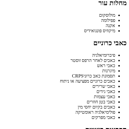
מחלות עור
מולוסקום
פפילומה
אקנה
מיקוזיס פונגואידיס
כאבי כרוניים
פיברומיאלגיה
כאבים לאחר הרפס זוסטר
כאבי ראש
מיגרנות
תסמונת כאב כרוניCRPS
כאבים כרוניים מפציעה או ניתוח
כאבי שרירים
כאבי גידים
כאבי עצמות
כאבי בטן חוזרים
כאבים בקיום יחסי מין
פולימיאלגיה ראומטיקה
כאבי מפרקים