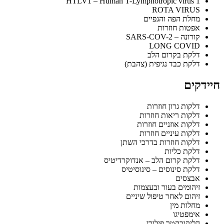
HTLV1 – Human T-Lymphotropic virus 1
ROTA VIRUS
מחלת הפה והגפיים
אפטות חוזרות
קורונה – SARS-COV-2
LONG COVID
דלקת בקרום הלב
דלקת כבד נגיפית (צהבת)
חיידקים
דלקות גרון חוזרות
דלקות ריאות חוזרות
דלקות אוזניים חוזרות
דלקות עיניים חוזרות
דלקות חוזרות בדרכי השתן
דלקת כליות
דלקת קרום הלב – אנדוקרדיטיס
דלקת סינוסים – סינוסיטיס
אבצסים
זיהומים בעור ובעצמות
זיהום לאחר טיפול שיניים
מחלות מין
אימפטיגו
הליקובקטר פילורי