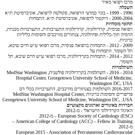
מרכז רפואי מאיר
השכלה
1996 - 1999 - בוגר במדעי הרפואה, פקולטה לרפואה, אוניברסיטת ת״א
2000-2004 - דוקטור לרפואה, אוניברסיטת ת״א. התמחות
תחומי מומחיות
רפואה פנימית, קרדיולוגיה, קרדיולוגיה התערבותית, התערבויות מבניות,
הדמיה תוך-כלילית ופיזיולוגיה, צנתורים מורכבים וחסימות כליליות
כרוניות.
2009 - 2012 - התמחות ברפואה פנימית, מרכז רפואי ע״ש חיים שיבא,
תל השומר. התמחות על
2012 - 2014 - התמחות בקרדיולוגיה, מרכז רפואי ע״ש חיים שיבא, תל
השומר.
השתלמויות
2014 - 2016 - השתלמות בקרדיולוגיה פולשנית, MedStar Washington
Hospital Center, Georgetown University School of Medicine,
Washington DC, USA
2016-2017 השתלמות בצנתורים מורכבים, התערבויות בכלי דם
פריפריים וחסימות כרוניות MedStar Washington Hospital Center,
Georgetown University School of Medicine, Washington DC, .USA
חברויות באיגודים וארגונים מקצועיים
האיגוד הקרדיולוגי הישראלי - מ-2012
European Society of Cardiology (ESC) – מ-2012
American College of Cardiology (ACC) – Fellow in Training –
מ-2012
European 2015 - Association of Percutaneous Cardiovascular