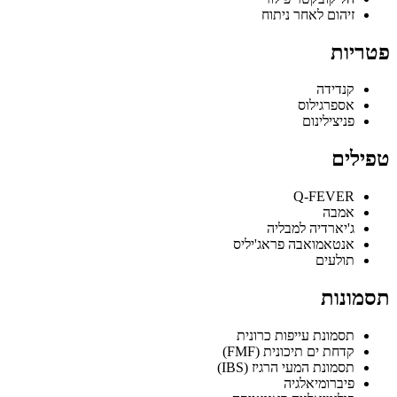
זיהום לאחר ניתוח
פטריות
קנדידה
אספרגילוס
פניצילינום
טפילים
Q-FEVER
אמבה
ג'יארדיה למבליה
אנטאמואבה פראג'יליס
תולעים
תסמונות
תסמונת עייפות כרונית
קדחת ים תיכונית (FMF)
תסמונת המעי הרגיז (IBS)
פיברומיאלגיה