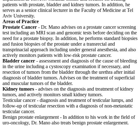
patients with prostate, bladder and kidney tumors. In addition, he
serves as a senior clinical lecturer in the Faculty of Medicine at Tel
Aviv University.
Areas of Practice
Prostate Cancer
- Dr. Mano advises on a prostate cancer screening
test including an MRI scan and genomic tests before deciding on the
need for a prostate biopsy. In addition, he performs standard biopsies
and fusion biopsies of the prostate under a transrectal and
transprinacial approach including under general anesthesia, and also
actively monitors patients with low-risk prostate cancer.
Bladder cancer
- assessment and diagnosis of the cause of bleeding
in the urine including a cystoscopy examination if necessary, and
resection of tumors from the bladder through the urethra after initial
diagnosis of bladder tumors. Advises on the treatment of superficial
and muscular tumors of the bladder.
Kidney tumors
- advises on the diagnosis and treatment of kidney
tumors, and actively monitors small kidney tumors.
Testicular cancer - diagnosis and treatment of testicular lumps, and
follow-up of testicular resection with a diagnosis of non-metastatic
testicular cancer.
Benign prostate enlargement - In addition to his work in the field of
uro-oncology, Dr. Mano also treats benign prostate enlargement.