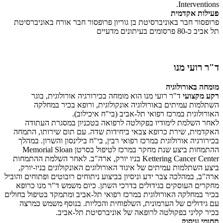
Interventions.
פעילות אקדמית
פרופסור חבר באוניברסיטת בן גוריון פרופסור חבר אורח באוניברסיטת
תל אביב כ-80 פרסומים בעיתונים מדעיים
ד"ר רועי מנו
מומחה באורולוגיה
רקע מקצועי
ד"ר רועי מנו הוא מומחה בכירורגיה אורולוגית, בוגר
השתלמות עמיתים באורולוגיה אונקולוגית, ורופא בכיר במחלקה
האורולוגית במרכז רפואי תל-אביב (בי"ח איכילוב).
לאחר השלמת לימודיו בפקולטה לרפואה בטכניון במסגרת העתודה
האקדמית, שירת כרופא צבאי ביחידות שדה. עם תום שירותו, התמחה
בכירורגיה אורולוגית במרכז רפואי רבין, בי"ח בילינסון והשרון. במהלך
ההתמחות ביצע שנת מחקר במרכז לטיפול בסרטן Memorial Sloan
Kettering Cancer Center בניו יורק, ארה"ב. לאחר השלמת ההתמחות
ביצע השתלמות עמיתים של איגוד האורולוגים האונקולוגים בניו-יורק,
ארה"ב, במהלכה צבר ידע וניסיון בביצוע ניתוחים רובוטים ופתוחים והוביל
מחקרים העוסקים בגידולים בדרכי השתן. כיום משמש ד"ר מנו כרופא
בכיר במחלקה האורולוגית במרכז רפואי תל-אביב ומתמקד בטיפול בחולים
עם גידולים של הערמונית, השלפוחית והכליות. בנוסף משמש כמרצה
בכיר קליני בפקולטה לרופאה של אוניברסיטת תל-אביב.
תחומי עיסוק