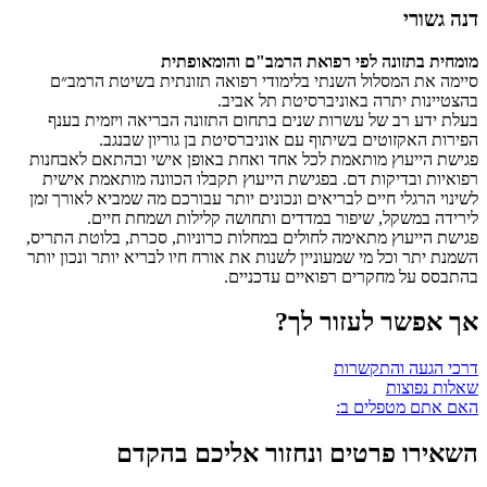
דנה גשורי
מומחית בתזונה לפי רפואת הרמב"ם והומאופתית
סיימה את המסלול השנתי בלימודי רפואה תזונתית בשיטת הרמב״ם
בהצטיינות יתרה באוניברסיטת תל אביב.
בעלת ידע רב של עשרות שנים בתחום התזונה הבריאה ויזמית בענף
הפירות האקזוטים בשיתוף עם אוניברסיטת בן גוריון שבנגב.
פגישת הייעוץ מותאמת לכל אחד ואחת באופן אישי ובהתאם לאבחנות
רפואיות ובדיקות דם. בפגישת הייעוץ תקבלו הכוונה מותאמת אישית
לשינוי הרגלי חיים לבריאים ונכונים יותר עבורכם מה שמביא לאורך זמן
לירידה במשקל, שיפור במדדים ותחושה קלילות ושמחת חיים.
פגישת הייעוץ מתאימה לחולים במחלות כרוניות, סכרת, בלוטת התריס,
השמנת יתר וכל מי שמעוניין לשנות את אורח חיו לבריא יותר ונכון יותר
בהתבסס על מחקרים רפואיים עדכניים.
אך אפשר לעזור לך?
דרכי הגעה והתקשרות
שאלות נפוצות
האם אתם מטפלים ב:
השאירו פרטים ונחזור אליכם בהקדם​