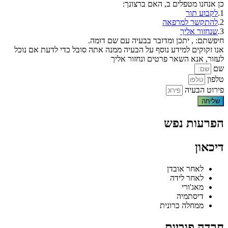
כן אנחנו מטפלים ב
, האם ברצונך:
1.
לקבוע תור
2.
להתקשר למרפאה
3.
שנחזור אליך
חיפשתם:
, יתכן ומדובר בבעיה עם שם דומה.
אנו זקוקים למידע נוסף על הבעיה ממנה אתה סובל כדי לדעת אם נוכל
לעזור, אנא השאר פרטים ונחזור אליך
שם
טלפון
פירוט הבעיה
שליחה
הפרעות נפש
דיכאון
לאחר אובדן
לאחר לידה
מאג'ורי
דיסתמיה
ממחלה כרונית
חרדה פוביות