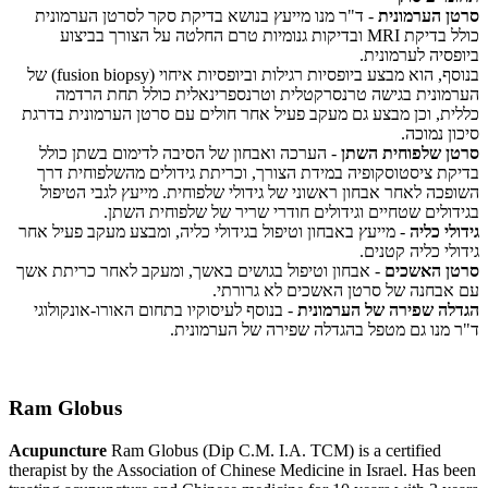
סרטן הערמונית
- ד"ר מנו מייעץ בנושא בדיקת סקר לסרטן הערמונית
כולל בדיקת MRI ובדיקות גנומיות טרם החלטה על הצורך בביצוע
ביופסיה לערמונית.
בנוסף, הוא מבצע ביופסיות רגילות וביופסיות איחוי (fusion biopsy) של
הערמונית בגישה טרנסרקטלית וטרנספרינאלית כולל תחת הרדמה
כללית, וכן מבצע גם מעקב פעיל אחר חולים עם סרטן הערמונית בדרגת
סיכון נמוכה.
סרטן שלפוחית השתן
- הערכה ואבחון של הסיבה לדימום בשתן כולל
בדיקת ציסטוסקופיה במידת הצורך, וכריתת גידולים מהשלפוחית דרך
השופכה לאחר אבחון ראשוני של גידולי שלפוחית. מייעץ לגבי הטיפול
בגידולים שטחיים וגידולים חודרי שריר של שלפוחית השתן.
גידולי כליה
- מייעץ באבחון וטיפול בגידולי כליה, ומבצע מעקב פעיל אחר
גידולי כליה קטנים.
סרטן האשכים
- אבחון וטיפול בגושים באשך, ומעקב לאחר כריתת אשך
עם אבחנה של סרטן האשכים לא גרורתי.
הגדלה שפירה של הערמונית
- בנוסף לעיסוקיו בתחום האורו-אונקולוגי
ד"ר מנו גם מטפל בהגדלה שפירה של הערמונית.
Ram Globus
Acupuncture
Ram Globus (Dip C.M. I.A. TCM) is a certified
therapist by the Association of Chinese Medicine in Israel. Has been