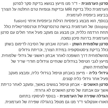
סרטן הערמונית
- ד"ר מנו מייעץ בנושא בדיקת סקר לסרטן
הערמונית כולל בדיקת MRI ובדיקות גנומיות טרם החלטה על הצורך
בביצוע ביופסיה לערמונית.
בנוסף, הוא מבצע ביופסיות רגילות וביופסיות איחוי (fusion
biopsy) של הערמונית בגישה טרנסרקטלית וטרנספרינאלית כולל
תחת הרדמה כללית, וכן מבצע גם מעקב פעיל אחר חולים עם סרטן
הערמונית בדרגת סיכון נמוכה.
סרטן שלפוחית השתן
- הערכה ואבחון של הסיבה לדימום בשתן
כולל בדיקת ציסטוסקופיה במידת הצורך, וכריתת גידולים
מהשלפוחית דרך השופכה לאחר אבחון ראשוני של גידולי שלפוחית.
מייעץ לגבי הטיפול בגידולים שטחיים וגידולים חודרי שריר של
שלפוחית השתן.
גידולי כליה
- מייעץ באבחון וטיפול בגידולי כליה, ומבצע מעקב
פעיל אחר גידולי כליה קטנים.
סרטן האשכים
- אבחון וטיפול בגושים באשך, ומעקב לאחר כריתת
אשך עם אבחנה של סרטן האשכים לא גרורתי.
הגדלה שפירה של הערמונית
- בנוסף לעיסוקיו בתחום
האורו-אונקולוגי ד"ר מנו גם מטפל בהגדלה שפירה של הערמונית.