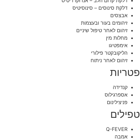
דלקת קרום הלב – אנדוקרדיטיס
דלקת סינוסים – סינוסיטיס
אבצסים
זיהומים בעור ובעצמות
זיהום לאחר טיפול שיניים
מחלות מין
אימפטיגו
הליקובקטר פילורי
זיהום לאחר ניתוח
פטריות
קנדידה
אספרגילוס
פניצילינום
טפילים
Q-FEVER
אמבה