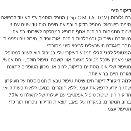
דיקור סיני
רם גלובוס (Dip C.M. I.A. TCM) מטפל מוסמך ע"י האיגוד לרפואה
סינית בישראל. מטפל בדיקור ורפואה סינית מזה 10 שנים עם 3
שנות התמחות בביה"ח אסף הרופא במחלקה לשירותי רפואה
משולבת (שיר"מ) ובמחלקות ביה"ח: אורטופדיה, נוירולוגיה ופנימית.
חבר באגודה הישראלית לריפוי סיני מסורתי .
המטופל לפני הכל:
המניע העיקרי שלי בטיפול הוא לעזור למטופל.
אני מאמין שלכל מטופל מגיעה אוזן קשבת, טיפול הולם, ויחס אנושי.
הטיפול שלי אינו מסתיים בדיקור, לרוב אני מכוון מטופלים לתזונה
ואורח חיים בריא יותר.
למה דיקור?
דיקור הינו שיטת טיפול טבעית המבוססת על העיקרון
שהגוף יודע לרפא את עצמו, ללא חומרים וכמעט ללא תופעות לוואי.
הדיקור הינו שיטת טיפול אפקטיבי עם יעילות של למעלה מ 70%
ברוב המקרים. במקרה של כאב, תוצאות הדיקור ניכרות תוך כדי
הטיפול עצמו.