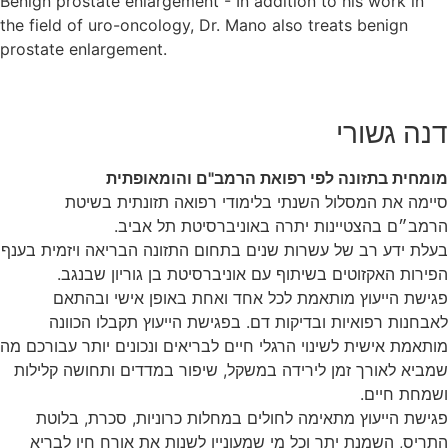
Benign prostate enlargement - In addition to his work in
the field of uro-oncology, Dr. Mano also treats benign
prostate enlargement.
דנה גשורי
מומחית בתזונה לפי רפואת הרמב"ם והומאופתית
סיימה את המסלול השנתי בלימודי רפואה תזונתית בשיטת
הרמב״ם בהצטיינות יתרה באוניברסיטת תל אביב.
בעלת ידע רב של עשרות שנים בתחום התזונה הבריאה ויזמית בענף
הפירות האקזוטים בשיתוף עם אוניברסיטת בן גוריון שבנגב.
פגישת הייעוץ מותאמת לכל אחד ואחת באופן אישי ובהתאם
לאבחנות רפואיות ובדיקות דם. בפגישת הייעוץ תקבלו הכוונה
מותאמת אישית לשינוי הרגלי חיים לבריאים ונכונים יותר עבורכם מה
שמביא לאורך זמן לירידה במשקל, שיפור במדדים ותחושה קלילות
ושמחת חיים.
פגישת הייעוץ מתאימה לחולים במחלות כרוניות, סכרת, בלוטת
התריס, השמנת יתר וכל מי שמעוניין לשנות את אורח חיו לבריא