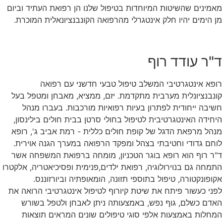
מאמינים שהשיטות המיוחדות בטיפול שלנו הן רפואת העתיד וביום
מן הימים יהיו חלק אינטגרלי מהרפואה הקונבנציונאלית המוכרת.
ד"ר עודד רוף
רופא אינטגרטיבי המשלב טיפול טבעי חדשני עם רפואה
קונבנציונלית מערבית מתקדמת. יזם, ממציא, מאבחן ומטפל בעל
חשיבה ייחודית לפתרון בעיות רפואיות מורכבות. בעברו מנהל
היחידה האינטגרטיבית לטיפול בחולי סרטן בבית חולים בילינסון,
מנהל מרפאת הדגל של קופת חולים כללית - רמת אביב ג', רופא
לוחם גדודי וחטיבתי בצהל ומפקד הרפואה במערך הגנה אוירית.
ד"ר רוף הוא רופא בוגר הטכניון, מומחה ברפואת המשפחה אשר
התמחה גם בנוירולוגיה, רפואת ילדים,פנימית ופסיכיאטריה, אלקטרו
אקופונקטורה, טיפול בתוספי תזונה, הומאופתיה וביורזוננס.
לפני כעשור פיתח את שיטת קיורוף לטיפול אינטגרטיבי הרואה את
האדם כשלם, גוף נפש, באמצעותה ניתן לאבחן ולטפל בשורש
המחלות באמצעות אלפי סוגי טיפולים שונים המראים תוצאות