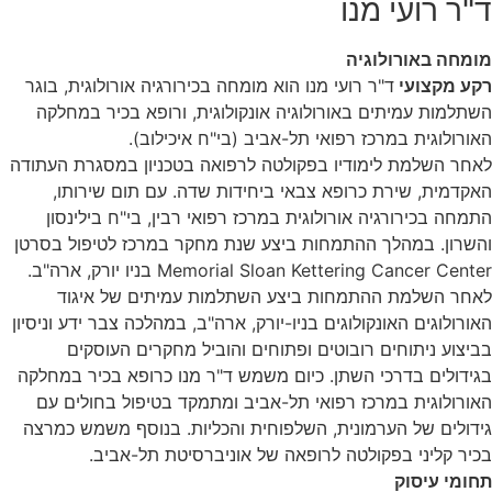
ד"ר רועי מנו
מומחה באורולוגיה
רקע מקצועי
ד"ר רועי מנו הוא מומחה בכירורגיה אורולוגית, בוגר
השתלמות עמיתים באורולוגיה אונקולוגית, ורופא בכיר במחלקה
האורולוגית במרכז רפואי תל-אביב (בי"ח איכילוב).
לאחר השלמת לימודיו בפקולטה לרפואה בטכניון במסגרת העתודה
האקדמית, שירת כרופא צבאי ביחידות שדה. עם תום שירותו,
התמחה בכירורגיה אורולוגית במרכז רפואי רבין, בי"ח בילינסון
והשרון. במהלך ההתמחות ביצע שנת מחקר במרכז לטיפול בסרטן
Memorial Sloan Kettering Cancer Center בניו יורק, ארה"ב.
לאחר השלמת ההתמחות ביצע השתלמות עמיתים של איגוד
האורולוגים האונקולוגים בניו-יורק, ארה"ב, במהלכה צבר ידע וניסיון
בביצוע ניתוחים רובוטים ופתוחים והוביל מחקרים העוסקים
בגידולים בדרכי השתן. כיום משמש ד"ר מנו כרופא בכיר במחלקה
האורולוגית במרכז רפואי תל-אביב ומתמקד בטיפול בחולים עם
גידולים של הערמונית, השלפוחית והכליות. בנוסף משמש כמרצה
בכיר קליני בפקולטה לרופאה של אוניברסיטת תל-אביב.
תחומי עיסוק