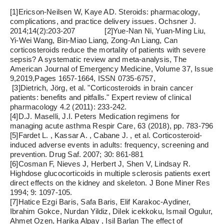
[1]Ericson-Neilsen W, Kaye AD. Steroids: pharmacology
complications, and practice delivery issues. Ochsner J.
2014;14(2):203-207 [2]Yue-Nan Ni, Yuan-Ming Li
Yi-Wei Wang, Bin-Miao Liang, Zong-An Liang, Can
corticosteroids reduce the mortality of patients with seve
sepsis? A systematic review and meta-analysis, The
American Journal of Emergency Medicine, Volume 37, I
9,2019,Pages 1657-1664, ISSN 0735-6757,
[3]Dietrich, Jörg, et al. "Corticosteroids in brain cancer
patients: benefits and pitfalls." Expert review of clinical
pharmacology 4.2 (2011): 233-242.
[4]D.J. Maselli, J.I. Peters Medication regimens for
managing acute asthma Respir Care, 63 (2018), pp. 783
[5]Fardet L. , Kassar A. , Cabane J. , et al. Corticosteroid
induced adverse events in adults: frequency, screening 
prevention. Drug Saf. 2007; 30: 861-881
[6]Cosman F, Nieves J, Herbert J, Shen V, Lindsay R.
Highdose glucocorticoids in multiple sclerosis patients e
direct effects on the kidney and skeleton. J Bone Miner
1994; 9: 1097-105.
[7]Hatice Ezgi Baris, Safa Baris, Elif Karakoc-Aydiner,
Ibrahim Gokce, Nurdan Yildiz, Dilek icekkoku, Ismail Ogu
Ahmet Ozen, Harika Alpay , Isil Barlan The effect of