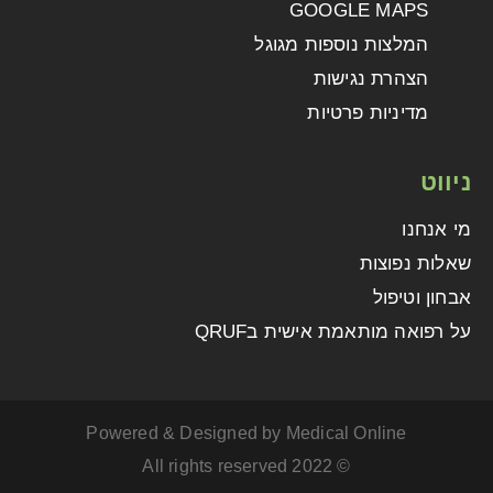
GOOGLE MAPS
המלצות נוספות מגוגל
הצהרת נגישות
מדיניות פרטיות
ט
נחנו
ת נפוצות
ן וטיפול
פואה מותאמת אישית בQRUF
Powered & Designed by Medical Online
© 2022 All rights reserved