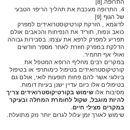
פה.[8]
 התרופה מעכבת את תהליך הריפוי הטבעי
גוף [9]
גמא , הזרקת קורטיקוסטרואידים למפרק
 ונפוח, תוריד את הנפיחות והכאבים אולם
יע למפרק לרפא את עצמו. בסבירות גבוהה
קת במפרק חוזרת לאחר מספר חודשים
י אף תחמיר.
רים רבים מחליף הרופא המטפל את
יקוסטרואידים בטיפול כימותרפי או בטיפול
וגי אשר להם פחות תופעות לואי, אולם גם
ולים אלו כיום עדיין ישנן בעיות דומות.
בות אלו
שימוש בקורטיקוסטרואידים צריך
ות מוגבל, שקול לחומרת המחלה ובעיקר
רים מצילי חיים
.
ש לאורך זמן עלול לגרום יותר נזק מתועלת.