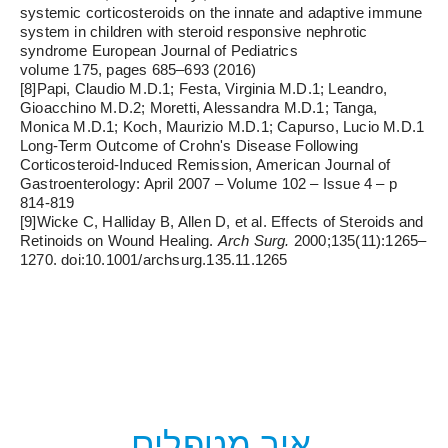
systemic corticosteroids on the innate and adaptive im
system in children with steroid responsive nephrotic
syndrome European Journal of Pediatrics
volume 175, pages 685–693 (2016)
[8]Papi, Claudio M.D.1; Festa, Virginia M.D.1; Leandro,
Gioacchino M.D.2; Moretti, Alessandra M.D.1; Tanga,
Monica M.D.1; Koch, Maurizio M.D.1; Capurso, Lucio M
Long-Term Outcome of Crohn's Disease Following
Corticosteroid-Induced Remission, American Journal of
Gastroenterology: April 2007 – Volume 102 – Issue 4 – p
814-819
[9]Wicke C, Halliday B, Allen D, et al. Effects of Steroids
Retinoids on Wound Healing.
Arch Surg.
2000;135(11):1
1270. doi:10.1001/archsurg.135.11.1
איך מטפלים