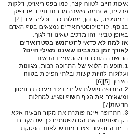
ת חיים לטווח קצר, כמו בפסוריאזיס, דלקות
ים, אסתמה שאינה מסכנת חיים, אטופיק
דרמטיטיס, קרוהן, מחלות כבד וכליה ועוד.[4]
סף, קורטיקוסטירואידים נמצאים בגוף האדם
ן טבעי. זהו מרכיב שאינו זר לגוף.
למה לא כדאי להשתמש בסטרואידים
רך זמן במצבים שאינם מצילי חיים?
ובה מורכבת מהטעמים הבאים:
תופעות הלואי של התרופה רבות, מגוונות
לות להיות קשות ובלתי הפיכות בטווח
[5][6].
התרופה פועלת על ידי דיכוי מערכת החיסון
אירה את הגוף חשוף ופגיע למחלות
ת[7]
 התרופה אינה פותרת את מקור הבעיה אלא
מפחיתה את הסימפטומים כך שבמקרים
ם התופעות צצות מחדש לאחר הפסקת