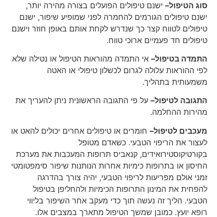
סוג הטיפול–
ישנם טיפולים הפועלים בצורה מהירה יותר,
ישנם טיפולים הגורמים להחמרה לפני שמופיע שיפור, ישנם
טיפולים לטווח קצר כך שנדרש לקחת אותם באופן חוזר וישנם
טיפולים חד פעמיים ארוכי טווח.
התמדה בטיפול–
אי התמדה מהוראות הטיפול או נטילה שלא
לפי ההוראות עלולה לגרום לכשלון טיפולי או האטה
משמעותית בתהליך.
התגובה לטיפול–
על פי התגובה הראשונית ניתן להעריך את
מהירות ההחלמה.
מעכבים לטיפול–
חומרים או טיפולים אחרים יכולים להאט או
לעצור את הריפוי הטבעי. כשאדם מטופל
בקורטיקוסטירואידים, קנאביס תרופות המעכבות את מערכת
החיסון או בתרופות כימיות אחרות הנותנות שיפור סימפטומטי
זמני אולם מפריעות לריפוי הטבעי, יהיה צורך בהדרגה
להפחית את המינון התרופות הכימיות ולהחליפן בטיפול
הטבעי. הליך זה נעשה תוך כדי מעקב אחר השיפור בליווי
רופא יועץ. כמובן שמשך הטיפול מתארך במצבים אלו.