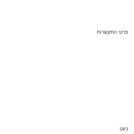
פרטי התקשרות
03-7757785
972-50-750-7783+
clinic@qrufmed.com
רחוב אחימאיר 17, תל אביב
GOOGLE MAPS
המלצות נוספות מגוגל
הצהרת נגישות
מדיניות פרטיות
ניווט